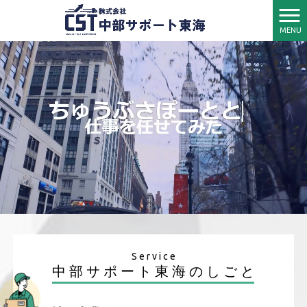
MENU
S
e
r
v
i
c
e
中
部
サ
ポ
ー
ト
東
海
の
し
ご
と