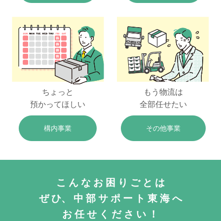
ちょっと
もう物流は
預かってほしい
全部任せたい
構内事業
その他事業
こ
ん
な
お
困
り
ご
と
は
ぜ
ひ、
中
部
サ
ポ
ー
ト
東
海
へ
お
任
せ
く
だ
さ
い
！