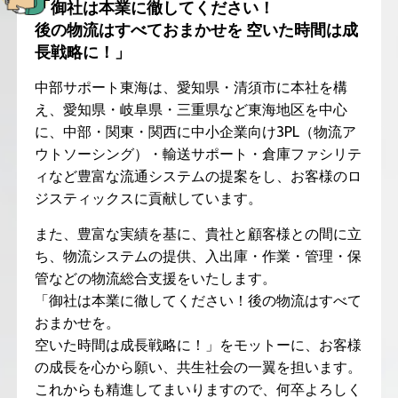
「御社は本業に徹してください！
後の物流はすべておまかせを 空いた時間は成
長戦略に！」
中部サポート東海は、愛知県・清須市に本社を構
え、
愛知県・岐阜県・三重県など東海地区を中心
に、中部・関東・関西に
中小企業向け3PL（物流ア
ウトソーシング）・輸送サポート・倉庫ファシリテ
ィなど
豊富な流通システムの提案をし、
お客様のロ
ジスティックスに貢献しています。
また、豊富な実績を基に、貴社と顧客様との間に立
ち、物流システムの提供、
入出庫・作業・管理・保
管などの物流総合支援をいたします。
「御社は本業に徹してください！後の物流はすべて
おまかせを。
空いた時間は成長戦略に！」をモットーに、
お客様
の成長を心から願い、共生社会の一翼を担います。
これからも精進してまいりますので、何卒よろしく